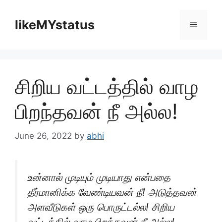
Skip
to
likeMYstatus
Menu
content
சிறிய வட்டத்தில் வாழ
பிறந்தவன் நீ அல்ல!
June 26, 2022
by
abhi
உன்னால் முடியும் முடியாது என்பதை
தீர்மானிக்க வேண்டியவன் நீ! அடுத்தவன்
அளவீடுகள் ஒரு பொருட்டல்ல! சிறிய
வட்டத்தில் வாழ பிறந்தவன் நீ அல்ல!