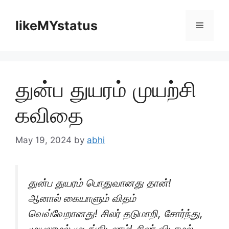
Skip
to
likeMYstatus
Menu
content
துன்ப துயரம் முயற்சி
கவிதை
May 19, 2024
by
abhi
துன்ப துயரம் பொதுவானது தான்!
ஆனால் கையாளும் விதம்
வெவ்வேறானது! சிலர் தடுமாறி, சோர்ந்து,
முயலாமல் முடங்கிடலாம்! சிலர் விடாமல்