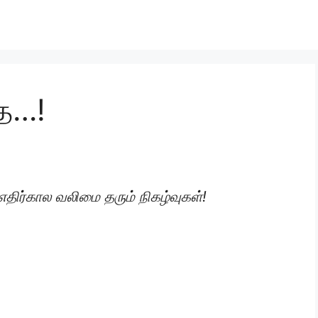
ை…!
திர்கால வலிமை தரும் நிகழ்வுகள்!