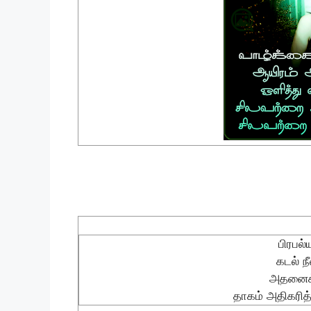
பிரபல்
கடல் ந
அதனைக் 
தாகம் அதிகரித