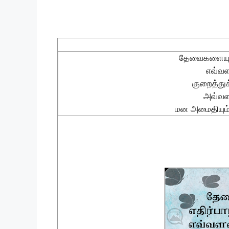
தேவைகளையும் 
எவ்வள
குறைத்த
அவ்வள
மன அமைதியும் 