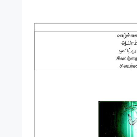
வாழ்க்க
ஆயிரம
ஒளித்து
சிலவற்ற
சிலவற்