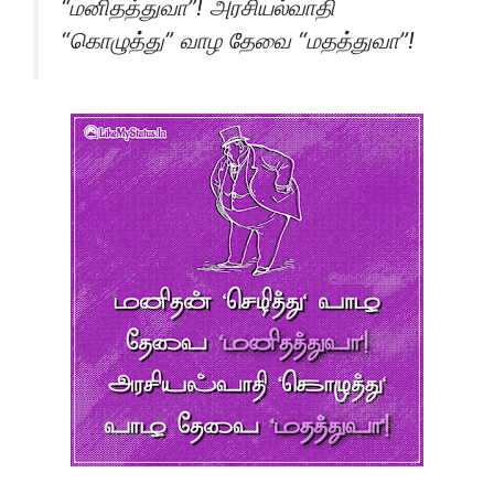
“மனிதத்துவா”! அரசியல்வாதி
“கொழுத்து” வாழ தேவை “மதத்துவா”!