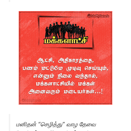
மனிதன் “செழித்து” வாழ தேவை