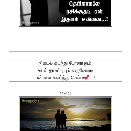
நீ கடல் கடந்து போனாலும்,
கடல் தாண்டியும் வருவேனடி
உன்னை கவர்ந்து செல்ல
…!
14 of 25