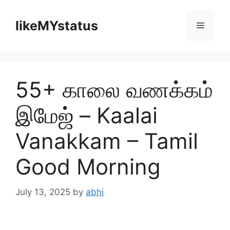
Skip
to
likeMYstatus
Menu
content
55+ காலை வணக்கம்
இமேஜ் – Kaalai
Vanakkam – Tamil
Good Morning
July 13, 2025
by
abhi