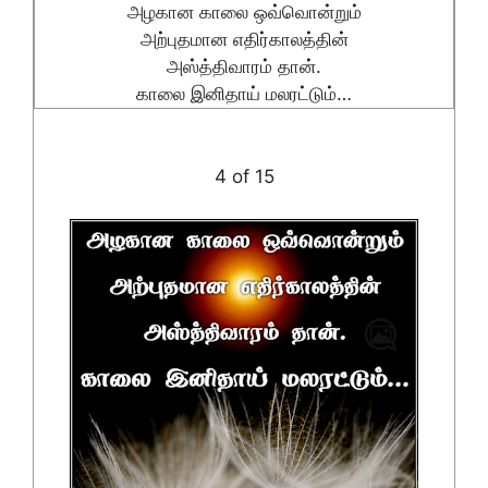
அழகான காலை ஒவ்வொன்றும்
அற்புதமான எதிர்காலத்தின்
அஸ்த்திவாரம் தான்.
காலை இனிதாய் மலரட்டும்…
4 of 15