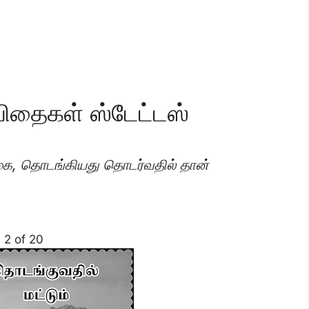
ிதைகள் ஸ்டேட்டஸ்
்கை, தொடங்கியது தொடர்வதில் தான்
2 of 20