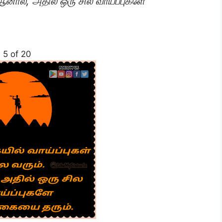
 ஆனால், அதில் ஒரு சில வாய்ப்புகளே
5 of 20