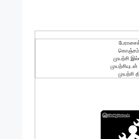
பேராசைக்
கொஞ்சம் 
முயற்சி இ
முயற்சியுடன்
முயற்சி 