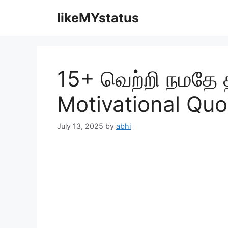
Skip
likeMYstatus
to
content
15+ வெற்றி நமதே 
Motivational Quo
July 13, 2025
by
abhi