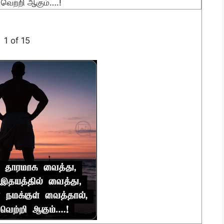
 வெற்றி ஆகும்….!
1 of 15