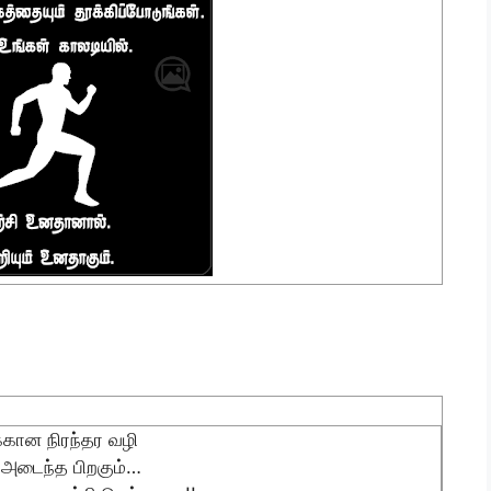
்கான நிரந்தர வழி
அடைந்த பிறகும்…