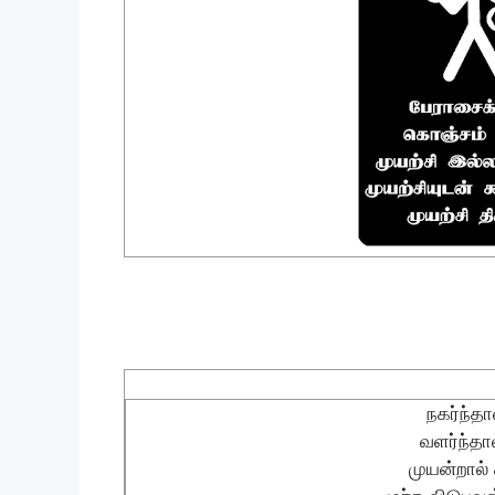
நகர்ந்தா
வளர்ந்தா
முயன்றால்