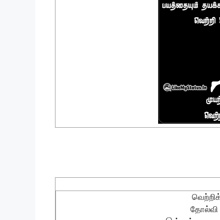
வெற்றிக
தோல்வி 