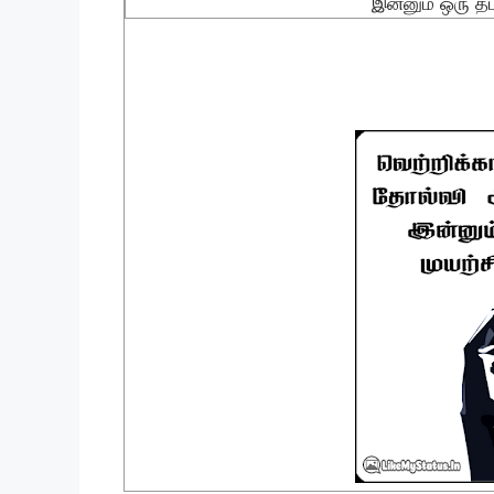
இன்னும் ஒரு த