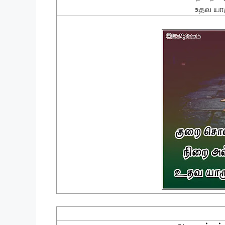
உதவ யார