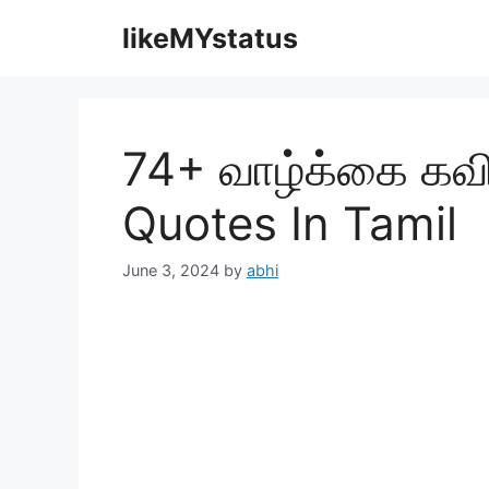
Skip
likeMYstatus
to
content
74+ வாழ்க்கை கவி
Quotes In Tamil
June 3, 2024
by
abhi