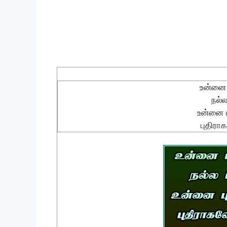
உன்னை ப
நல்ல
உன்னை ப
புதிரா