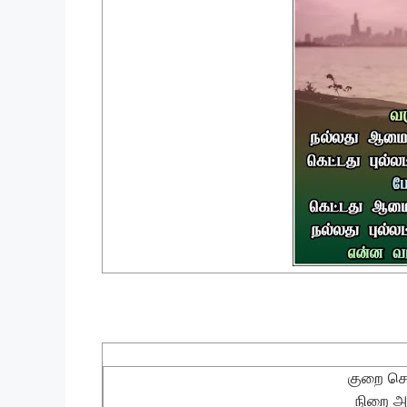
குறை சொ
நிறை அள