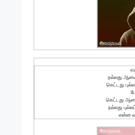
வ
நல்லது ஆமை
கெட்டது புல்
ப
கெட்டது ஆமை
நல்லது புல்
என்ன வ