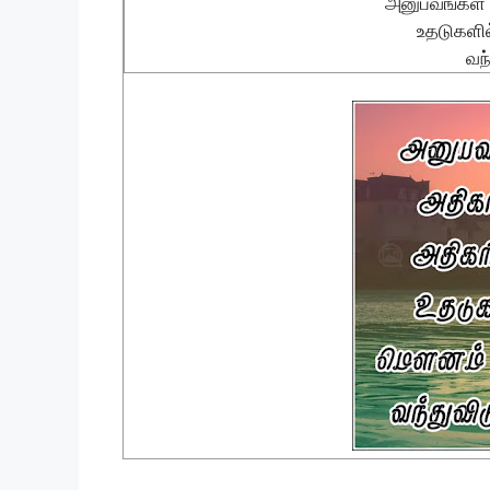
அனுபவங்கள் 
உதடுகள
வந