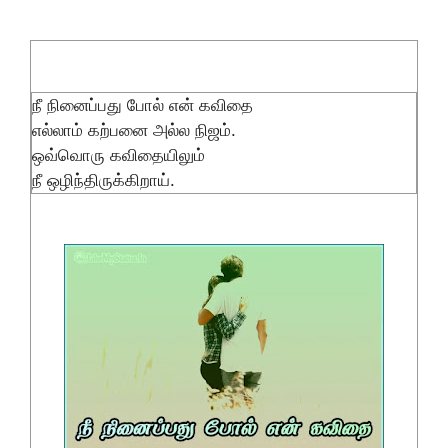
நீ நினைப்பது போல் என் கவிதை
எல்லாம் கற்பனை அல்ல நிஜம்.
ஒவ்வொரு கவிதையிலும்
நீ ஒழிந்திருக்கிறாய்.