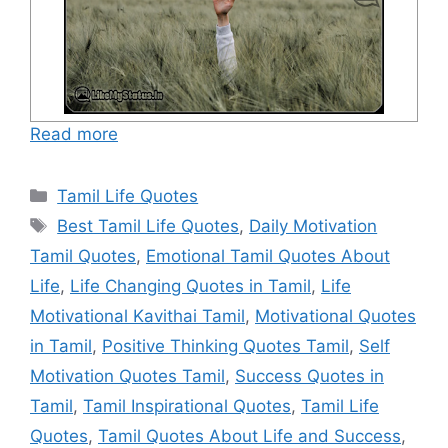
Read more
Categories
Tamil Life Quotes
Tags
Best Tamil Life Quotes
,
Daily Motivation
Tamil Quotes
,
Emotional Tamil Quotes About
Life
,
Life Changing Quotes in Tamil
,
Life
Motivational Kavithai Tamil
,
Motivational Quotes
in Tamil
,
Positive Thinking Quotes Tamil
,
Self
Motivation Quotes Tamil
,
Success Quotes in
Tamil
,
Tamil Inspirational Quotes
,
Tamil Life
Quotes
,
Tamil Quotes About Life and Success
,