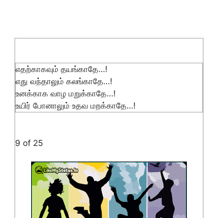
எதற்காகவும் தயங்காதே…!
எது வந்தாலும் கலங்காதே…!
உனக்காக வாழ மறுக்காதே…!
உயிர் போனாலும் உதவ மறக்காதே…!
9 of 25