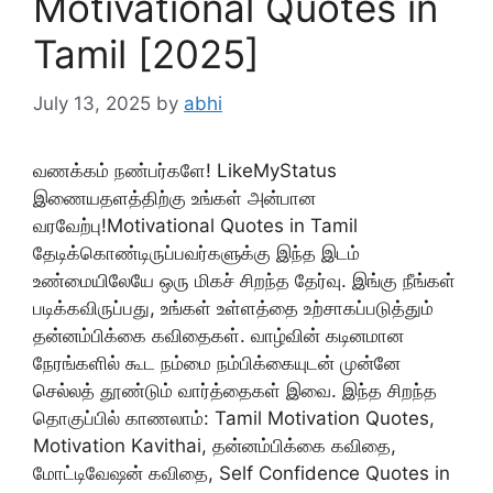
Motivational Quotes in
Tamil [2025]
July 13, 2025
by
abhi
வணக்கம் நண்பர்களே! LikeMyStatus
இணையதளத்திற்கு உங்கள் அன்பான
வரவேற்பு!Motivational Quotes in Tamil
தேடிக்கொண்டிருப்பவர்களுக்கு இந்த இடம்
உண்மையிலேயே ஒரு மிகச் சிறந்த தேர்வு. இங்கு நீங்கள்
படிக்கவிருப்பது, உங்கள் உள்ளத்தை உற்சாகப்படுத்தும்
தன்னம்பிக்கை கவிதைகள். வாழ்வின் கடினமான
நேரங்களில் கூட நம்மை நம்பிக்கையுடன் முன்னே
செல்லத் தூண்டும் வார்த்தைகள் இவை. இந்த சிறந்த
தொகுப்பில் காணலாம்: Tamil Motivation Quotes,
Motivation Kavithai, தன்னம்பிக்கை கவிதை,
மோட்டிவேஷன் கவிதை, Self Confidence Quotes in