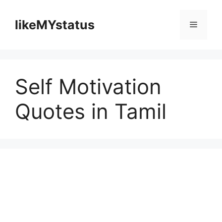
Skip
to
likeMYstatus
Menu
content
Self Motivation
Quotes in Tamil