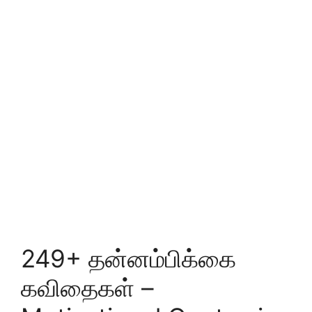
249+ தன்னம்பிக்கை
கவிதைகள் –