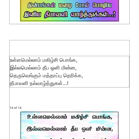
உள்ளமெல்லாம் மகிழ்சி பொங்க,
இல்லமெல்லாம் தீப ஒளி மின்ன,
தெருவெங்கும் மத்தாப்பு தெரிக்க,
தீபாவளி‬ நல்வாழ்த்துகள்…!
14 of 14