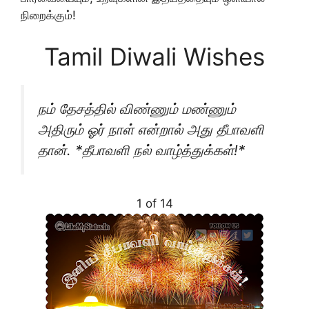
நிறைக்கும்!
Tamil Diwali Wishes
நம் தேசத்தில் விண்ணும் மண்ணும்
அதிரும் ஓர் நாள் என்றால் அது தீபாவளி
தான். *தீபாவளி நல் வாழ்த்துக்கள்!*
1 of 14