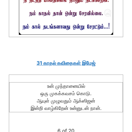
31 காதல் கவிதைகள் இமேஜ்
உன் முந்தானையில்
ஒரு முகக்கவசம் கொடு.
ஆயுள் முழுவதும் ஆக்ஸிஜன்
இன்றி வாழ்கிறேன் உன்னுடன் நான்.
6 of 20