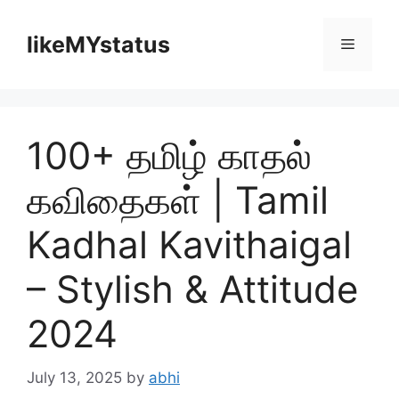
Skip
to
likeMYstatus
Menu
content
100+ தமிழ் காதல்
கவிதைகள் | Tamil
Kadhal Kavithaigal
– Stylish & Attitude
2024
July 13, 2025
by
abhi