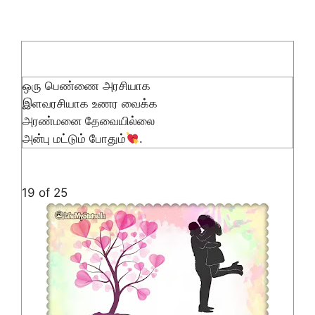
ஒரு பெண்ணை அரசியாக
இளவரசியாக உணர வைக்க
அரண்மனை தேவையில்லை
அன்பு மட்டும் போதும்
.
19 of 25