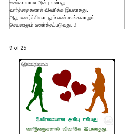
உண்மையான அன்பு என்பது
வார்த்தைகளால் விவரிக்க இயலாதது.
அது உணர்ச்சிகளாலும் எண்ணங்களாலும்
செயலாலும் உணர்த்தப்படுவது…!
9 of 25