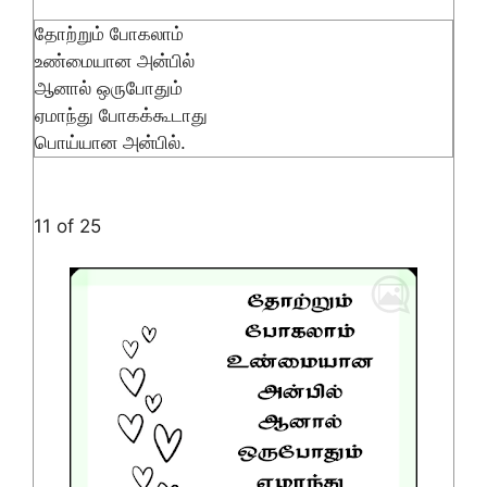
தோற்றும் போகலாம்
உண்மையான அன்பில்
ஆனால் ஒருபோதும்
ஏமாந்து போகக்கூடாது
பொய்யான அன்பில்.
11 of 25